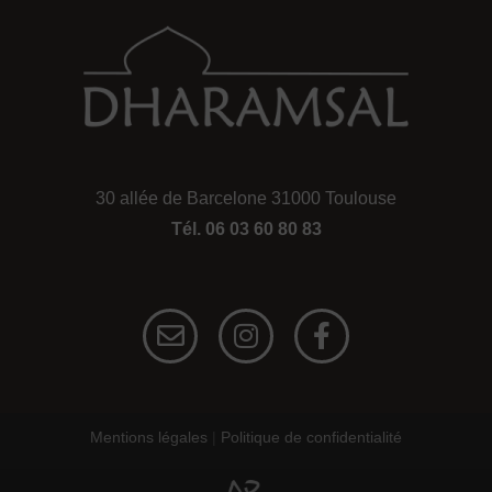
30 allée de Barcelone 31000 Toulouse
Tél. 06 03 60 80 83
E
I
F
n
n
a
v
s
c
e
t
e
l
a
b
o
g
o
Mentions légales
|
Politique de confidentialité
p
r
o
e
a
k