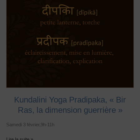
la
dimension
guerrière »
Kundalini Yoga Pradipaka, « Bir
Ras, la dimension guerrière »
Samedi 3 février,9h-11h
Lire la suite »