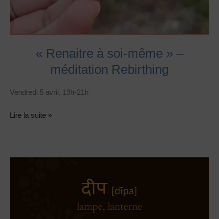
« Renaitre à soi-même » –
méditation Rebirthing
Vendredi 5 avril, 19h-21h
Lire la suite »
Kundalini
Yoga
Pradipaka,
« Bir
Ras,