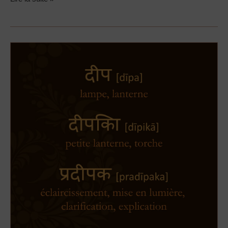
Kundalini
Yoga
Pradipaka,
« Energie
Sexuelle »
2e
partie