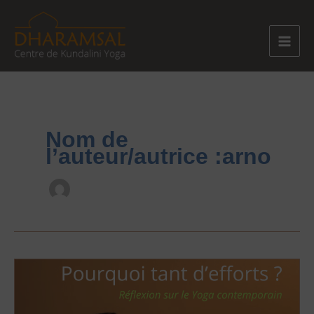
Aller
au
contenu
Nom de
l’auteur/autrice :arno
Pourquoi
tant
d’efforts ?