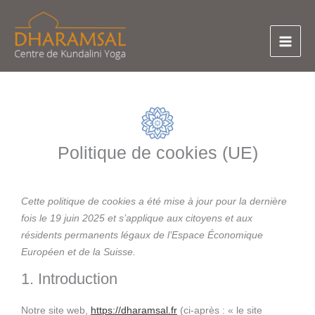
Aller
au
contenu
Politique de cookies (UE)
Consent
Consent
Consent
Consent
Consent
Statistiques
Marketing
Cette politique de cookies a été mise à jour pour la dernière
to
to
to
to
to
fois le 19 juin 2025 et s’applique aux citoyens et aux
service
service
service
service
service
résidents permanents légaux de l’Espace Économique
wordpress
complianz
ithemes-
google-
divers
Européen et de la Suisse.
security
analytics
1. Introduction
Notre site web,
https://dharamsal.fr
(ci-après : « le site