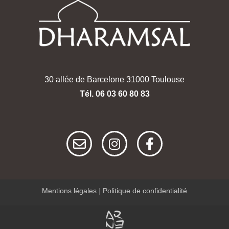
30 allée de Barcelone 31000 Toulouse
Tél. 06 03 60 80 83
E
I
F
n
n
a
v
s
c
e
t
e
l
a
b
o
g
o
Mentions légales
|
Politique de confidentialité
p
r
o
e
a
k
m
-